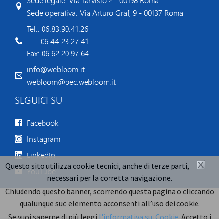
Sede legale: Via Tarvisio 2 - 00198 Roma
Sede operativa: Via Arturo Graf, 9 - 00137 Roma
Tel.: 06.83.90.41.26
06.44.23.27.41
Fax: 06.62.20.97.64
info@webloom.it
webloom@pec.webloom.it
SEGUICI SU
Facebook
Instagram
LinkedIn
Questo sito utilizza cookie tecnici, anche di terze parti,
YouTube
necessari per la corretta navigazione.
Chiudendo questo banner, scorrendo questa pagina o cliccando
qualunque suo elemento acconsenti all’uso dei cookie.
Se vuoi saperne di più leggi
l'informativa sui Cookie
.
Accetto i