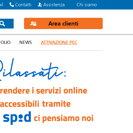
il
Contatti
Assistenza
Chi siamo
Registrati
Recupera i dati
Area clienti
FOLIO
NEWS
ATTIVAZIONE PEC